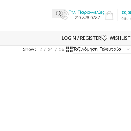
€
0,0
Τηλ. Παραγγελίες
210 578 0757
0
ite
LOGIN / REGISTER
WISHLIST
Show
12
24
36