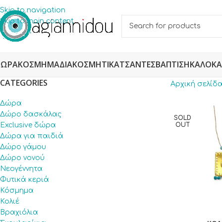
Skip to navigation
Skip to main content
ΔΏΡΑ
ΚΌΣΜΗΜΑ
ΔΙΑΚΟΣΜΗΤΙΚΆ
ΤΣΆΝΤΕΣ
ΒΆΠΤΙΣΗ
ΚΑΛΟΚΑ
CATEGORIES
Αρχική σελίδ
Δώρα
Δώρο δασκάλας
SOLD
Exclusive δώρα
OUT
Δώρα για παιδιά
Δώρο γάμου
Δώρο νονού
Νεογέννητα
Φυτικά κεριά
Κόσμημα
Κολιέ
Βραχιόλια