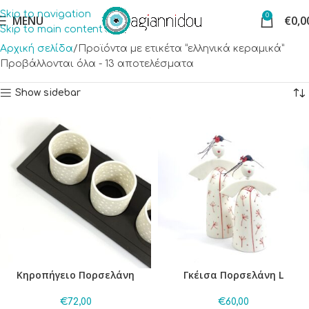
Skip to navigation
0
MENU
€
0,0
Skip to main content
Αρχική σελίδα
Προϊόντα με ετικέτα “ελληνικά κεραμικά”
Προβάλλονται όλα - 13 αποτελέσματα
Show sidebar
Κηροπήγειο Πορσελάνη
Γκέισα Πορσελάνη L
€
72,00
€
60,00