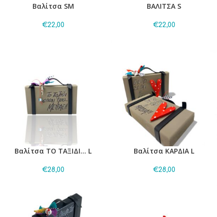
Βαλίτσα SM
ΒΑΛΙΤΣΑ S
€
22,00
€
22,00
Βαλίτσα ΤΟ ΤΑΞΙΔΙ… L
Βαλίτσα ΚΑΡΔΙΑ L
€
28,00
€
28,00