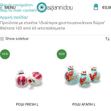
Skip to navigation
0
MENU
€
0,0
Skip to main content
Αρχική σελίδα
Προϊόντα με ετικέτα “ιδιαίτερα χριστουγεννιάτικα δώρα”
Βλέπετε 1–23 από 63 αποτελέσματα
Show sidebar
NEW
NEW
ΡΟΔΙ FRESH L
ΡΟΔΙ ΑΓΑΠΗ L