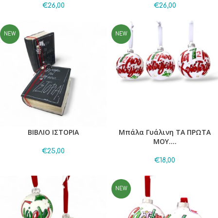
€
26,00
€
26,00
NEW
NEW
ΒΙΒΛΙΟ ΙΣΤΟΡΙΑ
Μπάλα Γυάλινη ΤΑ ΠΡΩΤΑ
ΜΟΥ….
€
25,00
€
18,00
NEW