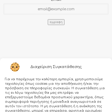
Πληροφορίες
Διαχείριση Συγκατάθεσης
Τρόποι αποστολής
Για να παρέχουμε την καλύτερη εμπειρία, χρησιμοποιούμε
Τρόποι πληρωμής
τεχνολογίες όπως cookies για την αποθήκευση ή/και την
πρόσβαση σε πληροφορίες συσκευών. Η συγκατάθεση για
Όροι χρήσης
τις εν λόγω τεχνολογίες θα μας επιτρέψει να
επεξεργαστούμε δεδομένα προσωπικού χαρακτήρα, όπως
Προσωπικά δεδομένα
συμπεριφορά περιήγησης ή μοναδικά αναγνωριστικά σε
αυτόν τον ιστότοπο. Η μη συγκατάθεση ή η ανάκληση της
Ασφάλεια συναλλαγών
συγκατάθεσης, μπορεί να επηρεάσει αρνητικά ορισμένες