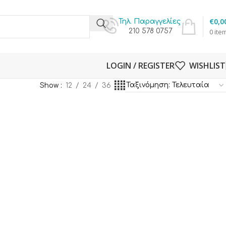
€
0,0
Τηλ. Παραγγελίες
210 578 0757
0
ite
LOGIN / REGISTER
WISHLIST
Show
12
24
36