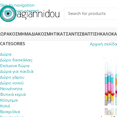
Skip to navigation
Skip to main content
ΔΏΡΑ
ΚΌΣΜΗΜΑ
ΔΙΑΚΟΣΜΗΤΙΚΆ
ΤΣΆΝΤΕΣ
ΒΆΠΤΙΣΗ
ΚΑΛΟΚΑ
CATEGORIES
Αρχική σελίδ
Δώρα
Δώρο δασκάλας
Exclusive δώρα
Δώρα για παιδιά
Δώρο γάμου
Δώρο νονού
Νεογέννητα
Φυτικά κεριά
Κόσμημα
Κολιέ
Βραχιόλια