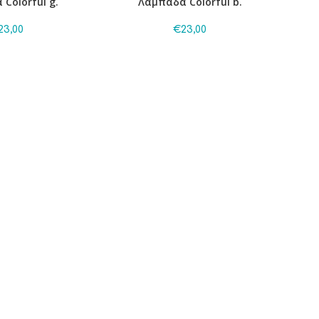
Colorful g.
Λαμπάδα Colorful b.
23,00
€
23,00