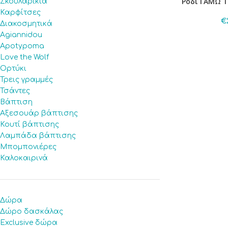
Ρόδι ΓΑΜΩ 
Σκουλαρίκια
Καρφίτσες
€
Διακοσμητικά
Agiannidou
Apotypoma
Love the Wolf
Ορτύκι
Τρεις γραμμές
Τσάντες
Βάπτιση
Αξεσουάρ βάπτισης
Κουτί βάπτισης
Λαμπάδα βάπτισης
Μπομπονιέρες
Καλοκαιρινά
Δώρα
Δώρο δασκάλας
Exclusive δώρα