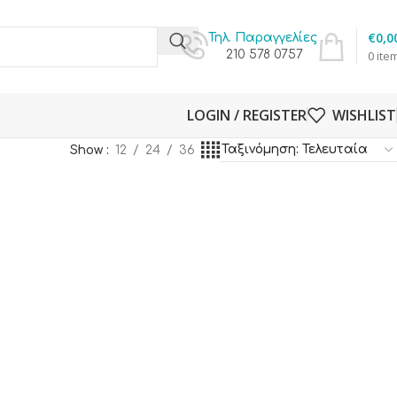
€
0,0
Τηλ. Παραγγελίες
210 578 0757
0
ite
LOGIN / REGISTER
WISHLIST
Show
12
24
36