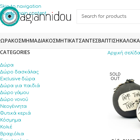
Skip to navigation
Skip to main content
ΔΏΡΑ
ΚΌΣΜΗΜΑ
ΔΙΑΚΟΣΜΗΤΙΚΆ
ΤΣΆΝΤΕΣ
ΒΆΠΤΙΣΗ
ΚΑΛΟΚΑ
CATEGORIES
Αρχική σελίδ
Δώρα
Δώρο δασκάλας
SOLD
Exclusive δώρα
OUT
Δώρα για παιδιά
Δώρο γάμου
Δώρο νονού
Νεογέννητα
Φυτικά κεριά
Κόσμημα
Κολιέ
Βραχιόλια