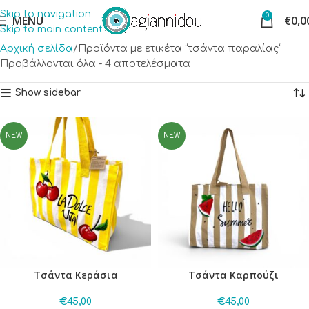
Skip to navigation
0
MENU
€
0,0
Skip to main content
Αρχική σελίδα
Προϊόντα με ετικέτα “τσάντα παραλίας”
Προβάλλονται όλα - 4 αποτελέσματα
Show sidebar
NEW
NEW
Τσάντα Κεράσια
Τσάντα Καρπούζι
€
45,00
€
45,00