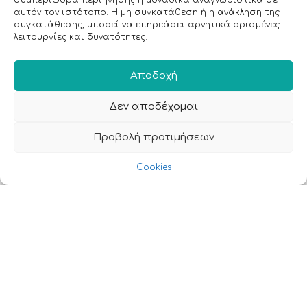
συμπεριφορά περιήγησης ή μοναδικά αναγνωριστικά σε
αυτόν τον ιστότοπο. Η μη συγκατάθεση ή η ανάκληση της
συγκατάθεσης, μπορεί να επηρεάσει αρνητικά ορισμένες
λειτουργίες και δυνατότητες.
Αποδοχή
Δεν αποδέχομαι
Πληροφορίες
Τρόποι αποστολής
Προβολή προτιμήσεων
Τρόποι πληρωμής
Cookies
Όροι χρήσης
Προσωπικά δεδομένα
Ασφάλεια συναλλαγών
All rights reserved • Agiannidou 2026
• Redesigned with ❤ by
GetDigital.gr