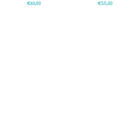
€
60,00
€
55,00