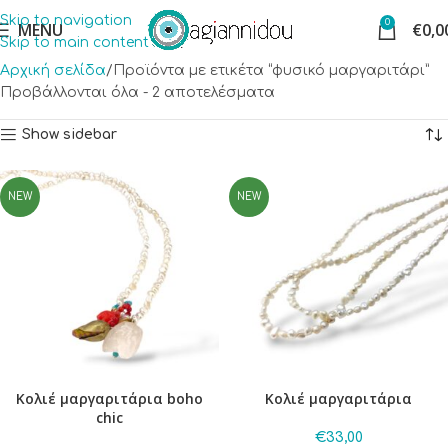
Skip to navigation
0
MENU
€
0,0
Skip to main content
Αρχική σελίδα
Προϊόντα με ετικέτα “φυσικό μαργαριτάρι”
Προβάλλονται όλα - 2 αποτελέσματα
Show sidebar
NEW
NEW
Κολιέ μαργαριτάρια boho
Κολιέ μαργαριτάρια
chic
€
33,00