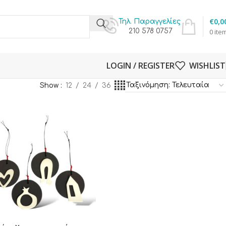
€
0,0
Τηλ. Παραγγελίες
210 578 0757
0
ite
LOGIN / REGISTER
WISHLIST
Show
12
24
36