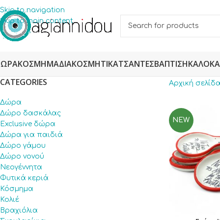
Skip to navigation
Skip to main content
ΔΏΡΑ
ΚΌΣΜΗΜΑ
ΔΙΑΚΟΣΜΗΤΙΚΆ
ΤΣΆΝΤΕΣ
ΒΆΠΤΙΣΗ
ΚΑΛΟΚΑ
CATEGORIES
Αρχική σελίδ
Δώρα
Δώρο δασκάλας
NEW
Exclusive δώρα
Δώρα για παιδιά
Δώρο γάμου
Δώρο νονού
Νεογέννητα
Φυτικά κεριά
Κόσμημα
Κολιέ
Βραχιόλια