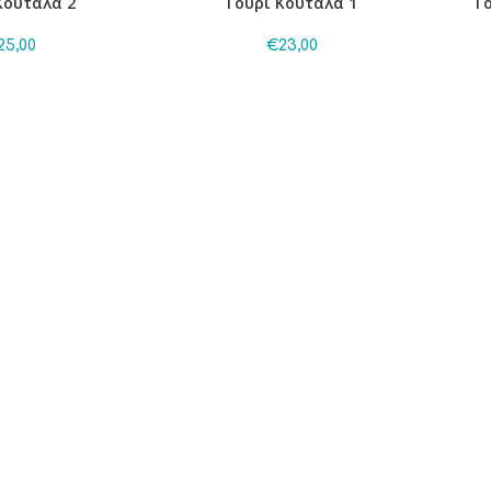
Κουτάλα 2
Γούρι Κουτάλα 1
Γ
25,00
€
23,00