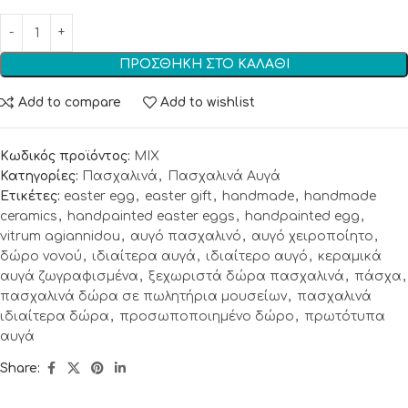
ΠΡΟΣΘΉΚΗ ΣΤΟ ΚΑΛΆΘΙ
Add to compare
Add to wishlist
Κωδικός προϊόντος:
ΜΙΧ
Κατηγορίες:
Πασχαλινά
,
Πασχαλινά Αυγά
Ετικέτες:
easter egg
,
easter gift
,
handmade
,
handmade
ceramics
,
handpainted easter eggs
,
handpainted egg
,
vitrum agiannidou
,
αυγό πασχαλινό
,
αυγό χειροποίητο
,
δώρο νονού
,
ιδιαίτερα αυγά
,
ιδιαίτερο αυγό
,
κεραμικά
αυγά ζωγραφισμένα
,
ξεχωριστά δώρα πασχαλινά
,
πάσχα
,
πασχαλινά δώρα σε πωλητήρια μουσείων
,
πασχαλινά
ιδιαίτερα δώρα
,
προσωποποιημένο δώρο
,
πρωτότυπα
αυγά
Share: