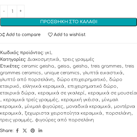
ΠΡΟΣΘΉΚΗ ΣΤΟ ΚΑΛΆΘΙ
Add to compare
Add to wishlist
Κωδικός προϊόντος:
γκL
Κατηγορίες:
Διακοσμητικά
,
τρεις γραμμές
Ετικέτες:
ceramic geisha
,
geisa
,
geisha
,
treis grammes
,
treis
grammes ceramics
,
unique ceramics
,
γλυπτά εικαστικά
,
γλυπτό από πορσελάνη
,
δώρο επιχειρηματικό
,
δώρο
εταιρικό
,
ελληνικά κεραμικά
,
επιχειρηματικό δώρο
,
εταιρικά δώρα
,
κεραμικά σε γκαλερί
,
κεραμικά σε μουσεία
,
κεραμικά τρείς γραμμές
,
κεραμική γκέισα
,
μίνιμαλ
κεραμικά
,
μίνιμαλ φιγούρες
,
μοναδικά κεραμικά
,
μοντέρνα
κεραμικά
,
ξεχωριστα χειροποίητα κεραμικά
,
πορσελάνη
,
τρεις γραμμές
,
φιγούρες από πορσελάνη
Share: