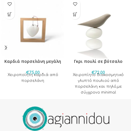
Καρδιά πορσελάνη μεγάλη
Γκρι πουλί σε βότσαλο
€
75,00
€
72,00
Χειροποίητη καρδιά από
Χειροπίητο διακοσμητικό
πορσελάνη
γλυπτό πουλιού από
πορσελάνη και πηλό,με
σύγχρονο minimal
σχεδιασμό.Ένα ιδιαίτερο
διακοσμητικό αντικείμενο
που συνδυάζει φυσικά
υλικά και καλλιτεχνική
αισθητική,προσφέροντας
κομψότητα και αρμονία σε