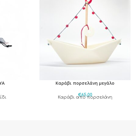
ΥΑ
Καράβι πορσελάνη μεγάλο
€
65,00
ίδι
Καράβι από πορσελάνη