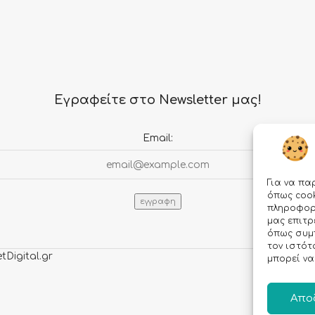
Εγραφείτε στο Newsletter μας!
Email:
Για να πα
όπως cook
πληροφορί
μας επιτ
όπως συμ
τον ιστότ
tDigital.gr
μπορεί να
Απο