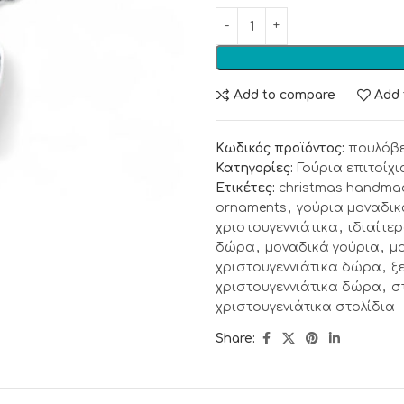
Add to compare
Add 
Κωδικός προϊόντος:
πουλόβ
Κατηγορίες:
Γούρια επιτοίχι
Ετικέτες:
christmas handma
ornaments
,
γούρια μοναδικ
χριστουγεννιάτικα
,
ιδιαίτε
δώρα
,
μοναδικά γούρια
,
μ
χριστουγεννιάτικα δώρα
,
ξ
χριστουγεννιάτικα δώρα
,
σ
χριστουγενιάτικα στολίδια
Share: