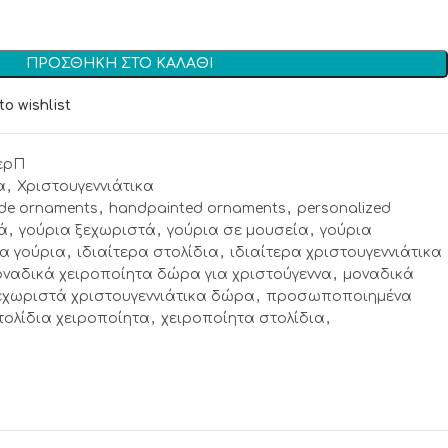
ΠΡΟΣΘΉΚΗ ΣΤΟ ΚΑΛΆΘΙ
to wishlist
ερΠ
α
,
Χριστουγεννιάτικα
de ornaments
,
handpainted ornaments
,
personalized
ά
,
γούρια ξεχωριστά
,
γούρια σε μουσεία
,
γούρια
ρα γούρια
,
ιδιαίτερα στολίδια
,
ιδιαίτερα χριστουγεννιάτικα
οναδικά χειροποίητα δώρα για χριστούγεννα
,
μοναδικά
εχωριστά χριστουγεννιάτικα δώρα
,
προσωποποιημένα
τολίδια χειροποίητα
,
χειροποίητα στολίδια
,