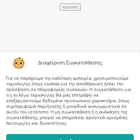
Πληροφορίες
Διαχείριση Συγκατάθεσης
Τρόποι αποστολής
Για να παρέχουμε την καλύτερη εμπειρία, χρησιμοποιούμε
Τρόποι πληρωμής
τεχνολογίες όπως cookies για την αποθήκευση ή/και την
πρόσβαση σε πληροφορίες συσκευών. Η συγκατάθεση για
Όροι χρήσης
τις εν λόγω τεχνολογίες θα μας επιτρέψει να
επεξεργαστούμε δεδομένα προσωπικού χαρακτήρα, όπως
Προσωπικά δεδομένα
συμπεριφορά περιήγησης ή μοναδικά αναγνωριστικά σε
αυτόν τον ιστότοπο. Η μη συγκατάθεση ή η ανάκληση της
Ασφάλεια συναλλαγών
συγκατάθεσης, μπορεί να επηρεάσει αρνητικά ορισμένες
λειτουργίες και δυνατότητες.
All rights reserved • Agiannidou 2026
• Redesigned with ❤ by
GetDigital.gr