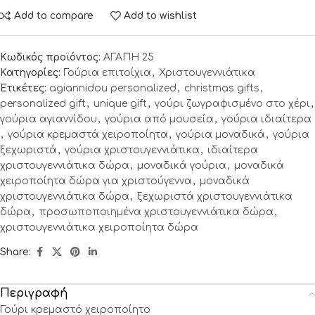
Add to compare
Add to wishlist
Κωδικός προϊόντος:
ΑΓΑΠΗ 25
Κατηγορίες:
Γούρια επιτοίχια
,
Χριστουγεννιάτικα
Ετικέτες:
agiannidou personalized
,
christmas gifts
,
personalized gift
,
unique gift
,
γούρι ζωγραφισμένο στο χέρι
,
γούρια αγιαννίδου
,
γούρια από μουσεία
,
γούρια ιδιαίτερα
,
γούρια κρεμαστά χειροποίητα
,
γούρια μοναδικά
,
γούρια
ξεχωριστά
,
γούρια χριστουγεννιάτικα
,
ιδιαίτερα
χριστουγεννιάτικα δώρα
,
μοναδικά γούρια
,
μοναδικά
χειροποίητα δώρα για χριστούγεννα
,
μοναδικά
χριστουγεννιάτικα δώρα
,
ξεχωριστά χριστουγεννιάτικα
δώρα
,
προσωποποιημένα χριστουγεννιάτικα δώρα
,
χριστουγεννιάτικα χειροποίητα δώρα
Share:
Περιγραφή
Γούρι κρεμαστό χειροποίητο