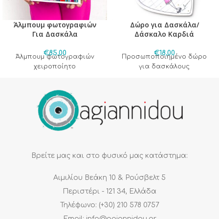
Άλμπουμ φωτογραφιών
Δώρο για Δασκάλα/
Για Δασκάλα
Δάσκαλο Καρδιά
€
85,00
€
18,00
Άλμπουμ φωτογραφιών
Προσωποποιημένο δώρο
χειροποίητο
για δασκάλους
Βρείτε μας και στο φυσικό μας κατάστημα:
Αιμιλίου Βεάκη 10 & Ρούσβελτ 5
Περιστέρι - 121 34, Ελλάδα
Τηλέφωνο: (+30) 210 578 0757
Email: info@agiannidou.gr