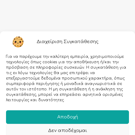
Πληροφορίες
Διαχείριση Συγκατάθεσης
Τρόποι αποστολής
Για να παρέχουμε την καλύτερη εμπειρία, χρησιμοποιούμε
Τρόποι πληρωμής
τεχνολογίες όπως cookies για την αποθήκευση ή/και την
πρόσβαση σε πληροφορίες συσκευών. Η συγκατάθεση για
Όροι χρήσης
τις εν λόγω τεχνολογίες θα μας επιτρέψει να
επεξεργαστούμε δεδομένα προσωπικού χαρακτήρα, όπως
Προσωπικά δεδομένα
συμπεριφορά περιήγησης ή μοναδικά αναγνωριστικά σε
αυτόν τον ιστότοπο. Η μη συγκατάθεση ή η ανάκληση της
Ασφάλεια συναλλαγών
συγκατάθεσης, μπορεί να επηρεάσει αρνητικά ορισμένες
λειτουργίες και δυνατότητες.
All rights reserved • Agiannidou 2026
• Redesigned with ❤ by
GetDigital.gr
Αποδοχή
Δεν αποδέχομαι