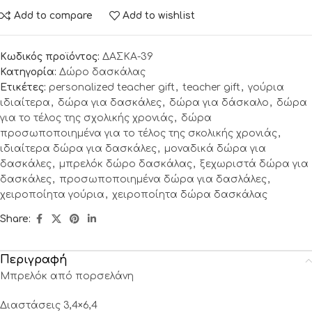
Add to compare
Add to wishlist
Κωδικός προϊόντος:
ΔΑΣΚΑ-39
Κατηγορία:
Δώρο δασκάλας
Ετικέτες:
personalized teacher gift
,
teacher gift
,
γούρια
ιδιαίτερα
,
δώρα για δασκάλες
,
δώρα για δάσκαλο
,
δώρα
για το τέλος της σχολικής χρονιάς
,
δώρα
προσωποποιημένα για το τέλος της σκολικής χρονιάς
,
ιδιαίτερα δώρα για δασκάλες
,
μοναδικά δώρα για
δασκάλες
,
μπρελόκ δώρο δασκάλας
,
ξεχωριστά δώρα για
δασκάλες
,
προσωποποιημένα δώρα για δασλάλες
,
χειροποίητα γούρια
,
χειροποίητα δώρα δασκάλας
Share:
Περιγραφή
Μπρελόκ από πορσελάνη
Διαστάσεις 3,4×6,4