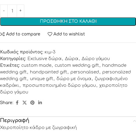
ΠΡΟΣΘΉΚΗ ΣΤΟ ΚΑΛΆΘΙ
Add to compare
Add to wishlist
Κωδικός προϊόντος:
κιμ-3
Κατηγορίες:
Exclusive δώρα
,
Δώρα
,
Δώρο γάμου
Ετικέτες:
custom made
,
custom wedding gift
,
handmade
wedding gift
,
handpainted gift
,
personalised
,
personalized
wedding gift
,
unique gift
,
δώρο με όνομα
,
ζωγραφισμένο
καδράκι
,
προσωποποιημένο δώρο γάμου
,
χειροποίητο
δώρο γάμου
Share:
Περιγραφή
Χειροποίητο κάδρο με ζωγραφική