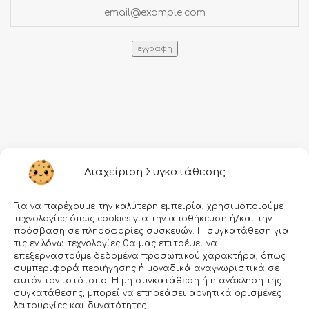
Πληροφορίες
Διαχείριση Συγκατάθεσης
Τρόποι αποστολής
Για να παρέχουμε την καλύτερη εμπειρία, χρησιμοποιούμε
Τρόποι πληρωμής
τεχνολογίες όπως cookies για την αποθήκευση ή/και την
πρόσβαση σε πληροφορίες συσκευών. Η συγκατάθεση για
Όροι χρήσης
τις εν λόγω τεχνολογίες θα μας επιτρέψει να
επεξεργαστούμε δεδομένα προσωπικού χαρακτήρα, όπως
Προσωπικά δεδομένα
συμπεριφορά περιήγησης ή μοναδικά αναγνωριστικά σε
αυτόν τον ιστότοπο. Η μη συγκατάθεση ή η ανάκληση της
Ασφάλεια συναλλαγών
συγκατάθεσης, μπορεί να επηρεάσει αρνητικά ορισμένες
λειτουργίες και δυνατότητες.