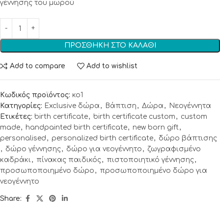
γέννησης του μωρού
ΠΡΟΣΘΉΚΗ ΣΤΟ ΚΑΛΆΘΙ
Add to compare
Add to wishlist
Κωδικός προϊόντος:
κο1
Κατηγορίες:
Exclusive δώρα
,
Βάπτιση
,
Δώρα
,
Νεογέννητα
Ετικέτες:
birth certificate
,
birth certificate custom
,
custom
made
,
handpainted birth certificate
,
new born gift
,
personalised
,
personalized birth certificate
,
δώρο βάπτισης
,
δώρο γέννησης
,
δώρο για νεογέννητο
,
ζωγραφισμένο
καδράκι
,
πίνακας παιδικός
,
πιστοποιητικό γέννησης
,
προσωποποιημένο δώρο
,
προσωποποιημένο δώρο για
νεογέννητο
Share: