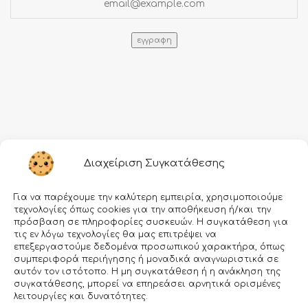
Πληροφορίες
Διαχείριση Συγκατάθεσης
Τρόποι αποστολής
Για να παρέχουμε την καλύτερη εμπειρία, χρησιμοποιούμε
Τρόποι πληρωμής
τεχνολογίες όπως cookies για την αποθήκευση ή/και την
πρόσβαση σε πληροφορίες συσκευών. Η συγκατάθεση για
Όροι χρήσης
τις εν λόγω τεχνολογίες θα μας επιτρέψει να
επεξεργαστούμε δεδομένα προσωπικού χαρακτήρα, όπως
Προσωπικά δεδομένα
συμπεριφορά περιήγησης ή μοναδικά αναγνωριστικά σε
Ασφάλεια συναλλαγών
αυτόν τον ιστότοπο. Η μη συγκατάθεση ή η ανάκληση της
συγκατάθεσης, μπορεί να επηρεάσει αρνητικά ορισμένες
λειτουργίες και δυνατότητες.