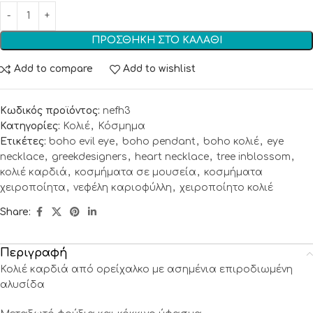
ΠΡΟΣΘΉΚΗ ΣΤΟ ΚΑΛΆΘΙ
Add to compare
Add to wishlist
Κωδικός προϊόντος:
nefh3
Κατηγορίες:
Κολιέ
,
Κόσμημα
Ετικέτες:
boho evil eye
,
boho pendant
,
boho κολιέ
,
eye
necklace
,
greekdesigners
,
heart necklace
,
tree inblossom
,
κολιέ καρδιά
,
κοσμήματα σε μουσεία
,
κοσμήματα
χειροποίητα
,
νεφέλη καριοφύλλη
,
χειροποίητο κολιέ
Share:
Περιγραφή
Κολιέ καρδιά από ορείχαλκο με ασημένια επιροδιωμένη
αλυσίδα