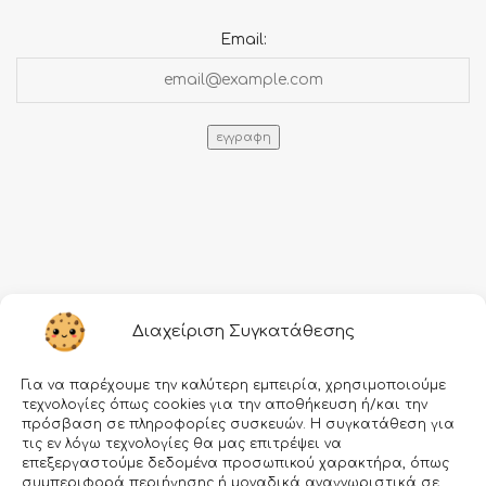
Email:
Πληροφορίες
Διαχείριση Συγκατάθεσης
Τρόποι αποστολής
Για να παρέχουμε την καλύτερη εμπειρία, χρησιμοποιούμε
Τρόποι πληρωμής
τεχνολογίες όπως cookies για την αποθήκευση ή/και την
πρόσβαση σε πληροφορίες συσκευών. Η συγκατάθεση για
Όροι χρήσης
τις εν λόγω τεχνολογίες θα μας επιτρέψει να
επεξεργαστούμε δεδομένα προσωπικού χαρακτήρα, όπως
Προσωπικά δεδομένα
συμπεριφορά περιήγησης ή μοναδικά αναγνωριστικά σε