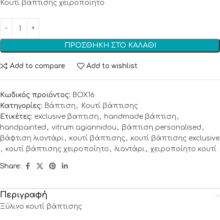
Κουτί βάπτισης χειροποίητο
ΠΡΟΣΘΉΚΗ ΣΤΟ ΚΑΛΆΘΙ
Add to compare
Add to wishlist
Κωδικός προϊόντος:
BOX16
Κατηγορίες:
Βάπτιση
,
Κουτί βάπτισης
Ετικέτες:
exclusive βαπτιση
,
handmade βάπτιση
,
handpainted
,
vitrum agiannidou
,
βάπτιση personalised
,
βάφτιση λιοντάρι
,
κουτί βάπτισης
,
κουτί βάπτισης exclusive
,
κουτί βάπτισης χειροποίητο
,
λιοντάρι
,
χειροποίητο κουτί
Share:
Περιγραφή
Ξύλινο κουτί βάπτισης