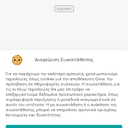
Πληροφορίες
Διαχείριση Συγκατάθεσης
Τρόποι αποστολής
Για να παρέχουμε την καλύτερη εμπειρία, χρησιμοποιούμε
Τρόποι πληρωμής
τεχνολογίες όπως cookies για την αποθήκευση ή/και την
πρόσβαση σε πληροφορίες συσκευών. Η συγκατάθεση για
Όροι χρήσης
τις εν λόγω τεχνολογίες θα μας επιτρέψει να
επεξεργαστούμε δεδομένα προσωπικού χαρακτήρα, όπως
Προσωπικά δεδομένα
συμπεριφορά περιήγησης ή μοναδικά αναγνωριστικά σε
Ασφάλεια συναλλαγών
αυτόν τον ιστότοπο. Η μη συγκατάθεση ή η ανάκληση της
συγκατάθεσης, μπορεί να επηρεάσει αρνητικά ορισμένες
λειτουργίες και δυνατότητες.
All rights reserved • Agiannidou 2026
• Redesigned with ❤ by