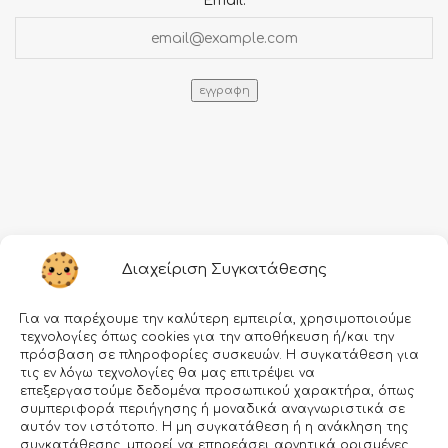
Email:
Πληροφορίες
Διαχείριση Συγκατάθεσης
Τρόποι αποστολής
Για να παρέχουμε την καλύτερη εμπειρία, χρησιμοποιούμε
Τρόποι πληρωμής
τεχνολογίες όπως cookies για την αποθήκευση ή/και την
πρόσβαση σε πληροφορίες συσκευών. Η συγκατάθεση για
Όροι χρήσης
τις εν λόγω τεχνολογίες θα μας επιτρέψει να
επεξεργαστούμε δεδομένα προσωπικού χαρακτήρα, όπως
Προσωπικά δεδομένα
συμπεριφορά περιήγησης ή μοναδικά αναγνωριστικά σε
αυτόν τον ιστότοπο. Η μη συγκατάθεση ή η ανάκληση της
Ασφάλεια συναλλαγών
συγκατάθεσης, μπορεί να επηρεάσει αρνητικά ορισμένες