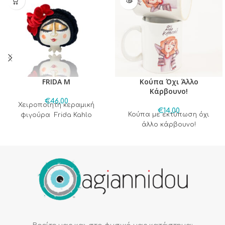
FRIDA M
Κούπα Όχι Άλλο
Κάρβουνο!
€
46,00
Χειροποίητη κεραμική
€
14,00
Κούπα με εκτύπωση όχι
φιγούρα Frida Kahlo
άλλο κάρβουνο!