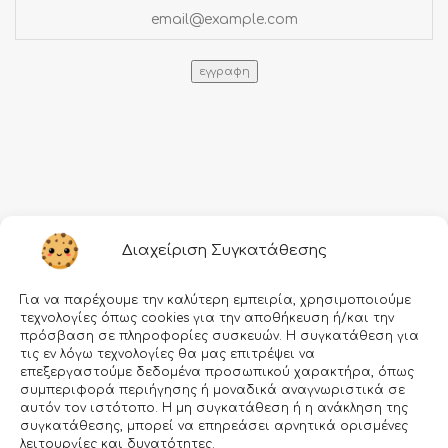
Πληροφορίες
Διαχείριση Συγκατάθεσης
Τρόποι αποστολής
Για να παρέχουμε την καλύτερη εμπειρία, χρησιμοποιούμε
Τρόποι πληρωμής
τεχνολογίες όπως cookies για την αποθήκευση ή/και την
πρόσβαση σε πληροφορίες συσκευών. Η συγκατάθεση για
Όροι χρήσης
τις εν λόγω τεχνολογίες θα μας επιτρέψει να
επεξεργαστούμε δεδομένα προσωπικού χαρακτήρα, όπως
Προσωπικά δεδομένα
συμπεριφορά περιήγησης ή μοναδικά αναγνωριστικά σε
αυτόν τον ιστότοπο. Η μη συγκατάθεση ή η ανάκληση της
Ασφάλεια συναλλαγών
συγκατάθεσης, μπορεί να επηρεάσει αρνητικά ορισμένες
λειτουργίες και δυνατότητες.