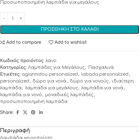
Προσωποποιημένη λαμπάδα για μεγάλους
ΠΡΟΣΘΉΚΗ ΣΤΟ ΚΑΛΆΘΙ
Add to compare
Add to wishlist
Κωδικός προϊόντος:
λανο
Κατηγορίες:
Λαμπάδες για Μεγάλους
,
Πασχαλινά
Ετικέτες:
agiannidou personalized
,
labada personalized
,
personalized
,
δώρο για νονά
,
δώρο για νονούς
,
ιδιαίτερη
λαμπάδα
,
λαμπάδα για μεγάλους
,
λαμπάδα για νονά
,
λαμπάδα για νονό
,
μοναδικές λαμπάδες
,
προσωποποιημένη λαμπάδα
Share:
Περιγραφή
Λαμπάδα χειροποίητη