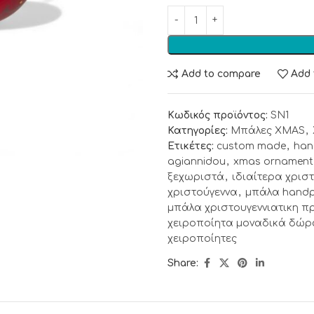
Add to compare
Add 
Κωδικός προϊόντος:
SN1
Κατηγορίες:
Μπάλες XMAS
,
Ετικέτες:
custom made
,
han
agiannidou
,
xmas ornament
ξεχωριστά
,
ιδιαίτερα χρισ
χριστούγεννα
,
μπάλα handp
μπάλα χριστουγεννιατικη 
χειροποίητα μοναδικά δώρ
χειροποίητες
Share: