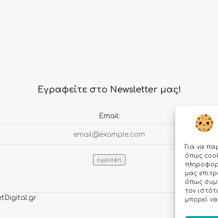
Εγραφείτε στο Newsletter μας!
Email:
Για να πα
όπως cook
πληροφορί
μας επιτ
όπως συμ
τον ιστότ
tDigital.gr
μπορεί να