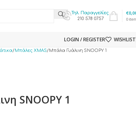
€
0,0
Τηλ. Παραγγελίες
210 578 0757
0
ite
LOGIN / REGISTER
WISHLIST
ιάτικα
Μπάλες XMAS
Μπάλα Γυάλινη SNOOPY 1
ινη SNOOPY 1