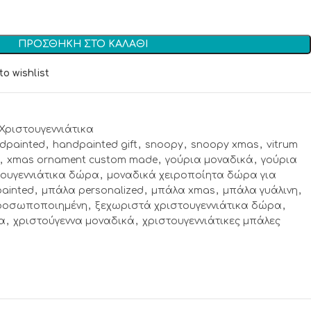
ΠΡΟΣΘΉΚΗ ΣΤΟ ΚΑΛΆΘΙ
to wishlist
Χριστουγεννιάτικα
dpainted
,
handpainted gift
,
snoopy
,
snoopy xmas
,
vitrum
,
xmas ornament custom made
,
γούρια μοναδικά
,
γούρια
τουγεννιάτικα δώρα
,
μοναδικά χειροποίητα δώρα για
ainted
,
μπάλα personalized
,
μπάλα xmas
,
μπάλα γυάλινη
,
προσωποποιημένη
,
ξεχωριστά χριστουγεννιάτικα δώρα
,
α
,
χριστούγεννα μοναδικά
,
χριστουγεννιάτικες μπάλες