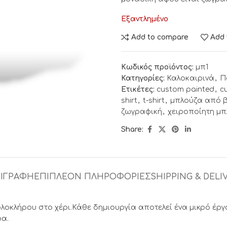
Εξαντλημένο
Add to compare
Add 
Κωδικός προϊόντος:
μπ1
Κατηγορίες:
Καλοκαιρινά
,
Π
Ετικέτες:
custom painted
,
c
shirt
,
t-shirt
,
μπλούζα από 
ζωγραφική
,
χειροποίητη μ
Share:
ΙΓΡΑΦΉ
ΕΠΙΠΛΈΟΝ ΠΛΗΡΟΦΟΡΊΕΣ
SHIPPING & DELI
κλήρου στο χέρι.Κάθε δημιουργία αποτελεί ένα μικρό έργο 
ρα.