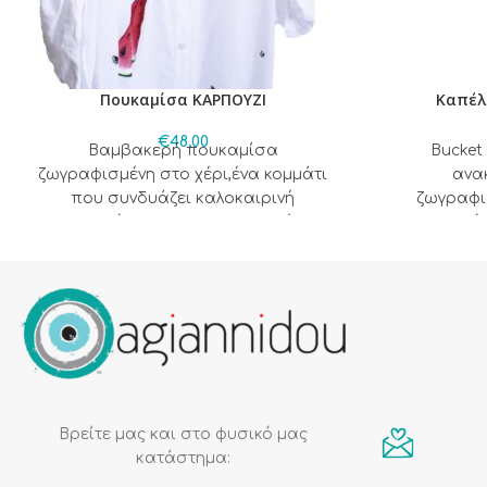
Πουκαμίσα ΚΑΡΠΟΥΖΙ
Καπέλ
€
48,00
Βαμβακερή πουκαμίσα
Bucket
ζωγραφισμένη στο χέρι,ένα κομμάτι
ανα
που συνδυάζει καλοκαιρινή
ζωγραφισ
κομψότητα και καλλιτεχνική
εσωτερικό 
δημιουργία.
προσαρμογή
κεφαλι
καλο
Βρείτε μας και στο φυσικό μας
κατάστημα: