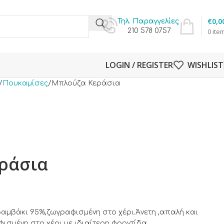
€
0,0
Τηλ. Παραγγελίες
210 578 0757
0
ite
LOGIN / REGISTER
WISHLIST
Πουκαμίσες
Μπλούζα Κεράσια
ράσια
αμβάκι 95%,ζωγραφισμένη στο χέρι.Άνετη ,απαλή και
ισμένη στο χέρι με ιδιαίτερη φροντίδα.