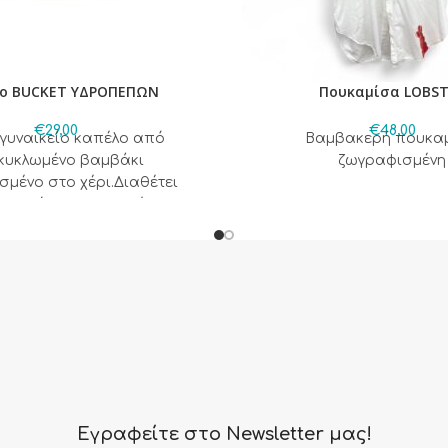
ο BUCKET ΥΔΡΟΠΕΠΩΝ
Πουκαμίσα LOBS
€
29,00
€
48,00
 γυναικείο καπέλο από
Βαμβακερή πουκα
κυκλωμένο βαμβάκι
ζωγραφισμένη
μένο στο χέρι.Διαθέτει
κορδόνι που επιτρέπει την
 σε όλες τις περιμέτρους
ού.Ιδανική επιλογή για
καιρινές εμφανίσεις.
Εγραφείτε στο Newsletter μας!