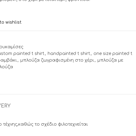
to wishlist
ουκαμίσες
ustom painted t shirt
,
handpainted t shirt
,
one size painted t
βαμβάκι
,
μπλούζα ζωγραφισμένη στο χέρι
,
μπλούζα με
πλούζα
VERY
τέχνης,καθώς το σχέδιο φιλοτεχνείται