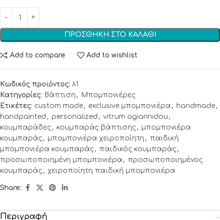
ΠΡΟΣΘΉΚΗ ΣΤΟ ΚΑΛΆΘΙ
Add to compare
Add to wishlist
Κωδικός προϊόντος:
λ1
Κατηγορίες:
Βάπτιση
,
Μπομπονιέρες
Ετικέτες:
custom made
,
exclusive μπομπονιέρα
,
handmade
,
handpainted
,
personalized
,
vitrum agiannidou
,
κουμπαράδες
,
κουμπαράς βάπτισης
,
μπομπονιέρα
κουμπαράς
,
μπομπονιέρα χειροποίητη
,
παιδική
μπομπονιέρα κουμπαράς
,
παιδικός κουμπαράς
,
προσωποποιημένη μπομπονιέρα
,
προσωποποιημένος
κουμπαράς
,
χειροποίητη παιδική μπομπονιέρα
Share:
Περιγραφή