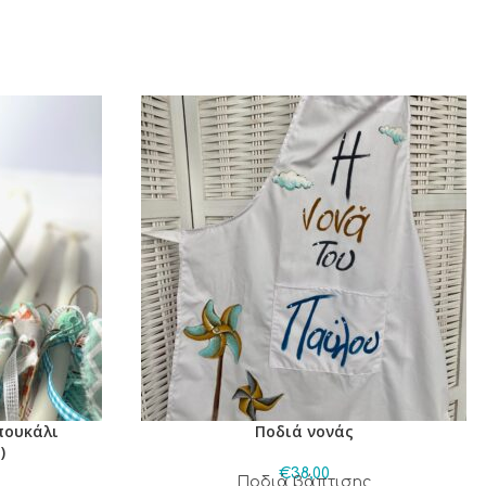
πουκάλι
Ποδιά νονάς
)
€
38,00
Ποδιά βάπτισης