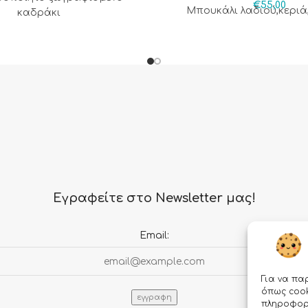
€
55,00
Μπουκάλι λαδιού,κεριά
καδράκι
Εγραφείτε στο Newsletter μας!
Email:
Για να πα
όπως cook
πληροφορί