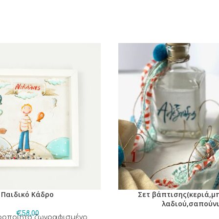
Παιδικό Κάδρο
Σετ βάπτισης(κεριά,μ
λαδιού,σαπούνι
€
58,00
ιροποίητο ζωγραφισμένο