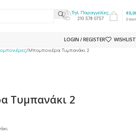
€
0,0
Τηλ. Παραγγελίες
210 578 0757
0
ite
LOGIN / REGISTER
WISHLIST
ομπονιέρες
Μπομπονιέρα Τυμπανάκι 2
α Τυμπανάκι 2
νάκι