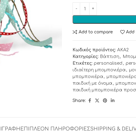
Add to compare
Add 
Κωδικός προϊόντος:
AKA2
Κατηγορίες:
Βάπτιση
,
Μπομ
Ετικέτες:
personalised
,
pers
ιδιαίτερη μπομπονιέρα
,
μο
μπομπονιέρα
,
μπομπονιέρα
παιδική με όνομα
,
μπομπον
παιδική μπομπονιέρα προ
Share:
ΙΓΡΑΦΉ
ΕΠΙΠΛΈΟΝ ΠΛΗΡΟΦΟΡΊΕΣ
SHIPPING & DELI