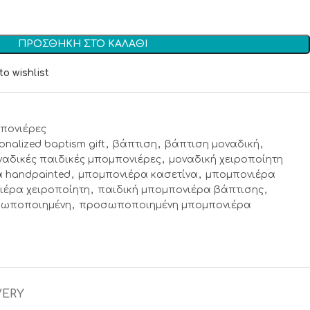
ΠΡΟΣΘΉΚΗ ΣΤΟ ΚΑΛΆΘΙ
to wishlist
πονιέρες
onalized baptism gift
,
βάπτιση
,
βάπτιση μοναδική
,
ναδικές παιδικές μπομπονιέρες
,
μοναδική χειροποίητη
 handpainted
,
μπομπονιέρα κασετίνα
,
μπομπονιέρα
ιέρα χειροποίητη
,
παιδική μπομπονιέρα βάπτισης
,
σωποποιημένη
,
προσωποποιημένη μπομπονιέρα
VERY