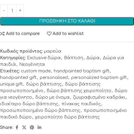
ΠΡΟΣΘΉΚΗ ΣΤΟ ΚΑΛΆΘΙ
Add to compare
Add to wishlist
Κωδικός προϊόντος:
μαρεύα
Κατηγορίες:
Exclusive δώρα
,
Βάπτιση
,
Δώρα
,
Δώρα για
παιδιά
,
Νεογέννητα
Ετικέτες:
custom made
,
handpainted baptism gift
,
handpainted gift
,
personalised
,
personalized baptism gift
,
unique gift
,
δώρο βάπτισης
,
δώρο βάπτισης
προσωποποιημένο
,
δώρο βάπτισης χειροποίητο
,
δώρο
για νεογέννητο
,
δώρο με όνομα
,
ζωγραφισμένο καδράκι
,
ιδιαίτερο δώρο βάπτισης
,
πίνακας παιδικός
,
προσωποποιημένο δώρο βάπτισης
,
προσωποποιημένο
παιδικό δώρο
,
χειροποίητο δώρο βάπτισης
Share: