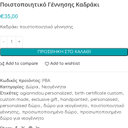
Ποιστοποιητικό Γέννησης Καδράκι
€
35,00
Καδράκι ποιστοποιητικό γέννησης
ΠΡΟΣΘΉΚΗ ΣΤΟ ΚΑΛΆΘΙ
Add to compare
Add to wishlist
Κωδικός προϊόντος:
PBA
Κατηγορίες:
Δώρα
,
Νεογέννητα
Ετικέτες:
agiannidou personalized
,
birth certificate custom
,
custom made
,
exclusive gift
,
handpainted
,
personalised
,
personalised δώρο
,
δώρο για νεογέννητο
,
ποιστοποιητικό
γέννησης
,
προσωποποιημένο δώρο
,
προσωποποιημένο
δώρο για νεογέννητο