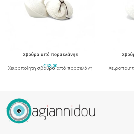
Σβούρα από πορσελάνηS
Σβού
€
33,00
Χειροποίητη σβούρα από πορσελάνη
Χειροποίη