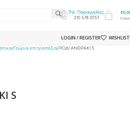
€
0,0
Τηλ. Παραγγελίες
210 578 0757
0
ite
LOGIN / REGISTER
WISHLIST
ιάτικα
Γούρια επιτραπέζια
ΡΟΔΙ ΑΝΘΡΑΚΙ S
Ι S