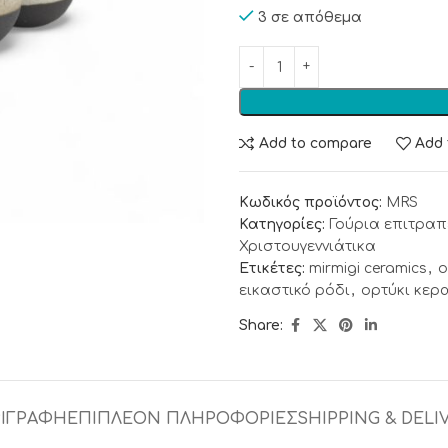
3 σε απόθεμα
Add to compare
Add 
Κωδικός προϊόντος:
MRS
Κατηγορίες:
Γούρια επιτραπ
Χριστουγεννιάτικα
Ετικέτες:
mirmigi ceramics
,
o
εικαστικό ρόδι
,
ορτύκι κερ
Share:
ΙΓΡΑΦΉ
ΕΠΙΠΛΈΟΝ ΠΛΗΡΟΦΟΡΊΕΣ
SHIPPING & DELI