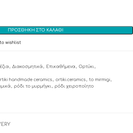
ΠΡΟΣΘΉΚΗ ΣΤΟ ΚΑΛΆΘΙ
to wishlist
έζια
,
Διακοσμητικά
,
Επικαθήμενα
,
Ορτύκι
,
rtiki handmade ceramics
,
ortiki.ceramics
,
to mirmigi
,
αμικά
,
ρόδι το μυρμήγκι
,
ρόδι χειροποίητο
VERY