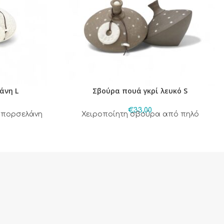
άνη L
Σβούρα πουά γκρί λευκό S
€
33,00
 πορσελάνη
Χειροποίητη σβούρα από πηλό