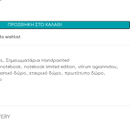
ΠΡΟΣΘΉΚΗ ΣΤΟ ΚΑΛΆΘΙ
to wishlist
Σ
ts
,
Σημειωματάρια Handpainted
notebook
,
notebook limited edition
,
vitrum agiannidou
,
ματικό δώρο
,
εταιρικό δώρο
,
πρωτότυπο δώρο
,
ο
VERY