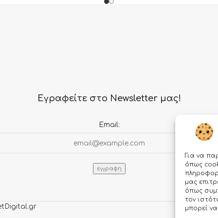
Εγραφείτε στο Newsletter μας!
Email:
Για να πα
όπως cook
πληροφορί
μας επιτ
όπως συμ
τον ιστότ
tDigital.gr
μπορεί να