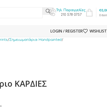
€
0,0
Τηλ. Παραγγελίες
210 578 0757
0
ite
LOGIN / REGISTER
WISHLIST
rints
Σημειωματάρια Handpainted
ριο ΚΑΡΔΙΕΣ
d