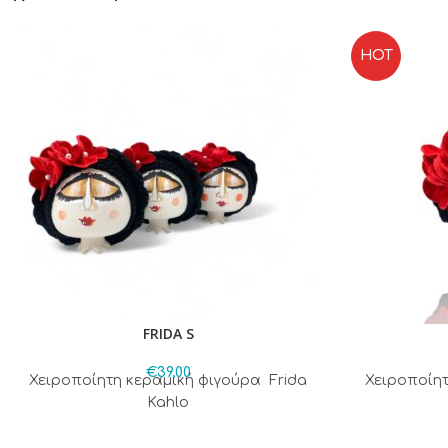
HOT
FRIDA S
€
39,00
Χειροποίητη κεραμική φιγούρα Frida
Χειροποίητ
Kahlo