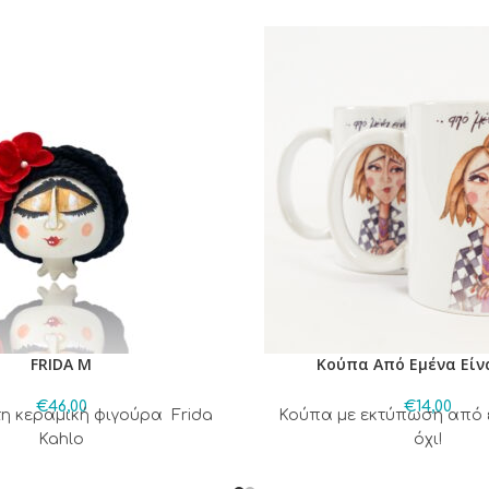
FRIDA M
Κούπα Από Εμένα Είνα
€
46,00
€
14,00
η κεραμική φιγούρα Frida
Κούπα με εκτύπωση από ε
Kahlo
όχι!