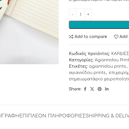
Add to compare
Add 
Κωδικός προϊόντος:
ΚΑΡΔΙΕ
Κατηγορίες:
Agiannidou Prin
Ετικέτες:
agiannidou prints
,
αγιαννίδου prints
,
επιχειρη
σημειωματάριο χειροποίητ
Share:
ΙΓΡΑΦΉ
ΕΠΙΠΛΈΟΝ ΠΛΗΡΟΦΟΡΊΕΣ
SHIPPING & DELI