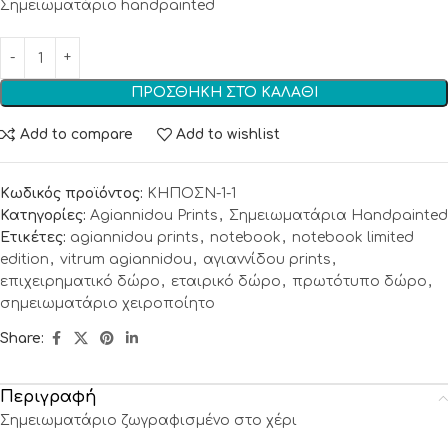
Σημειωματάριο handpainted
ΠΡΟΣΘΉΚΗ ΣΤΟ ΚΑΛΆΘΙ
Add to compare
Add to wishlist
Κωδικός προϊόντος:
ΚΗΠΟΣΝ-1-1
Κατηγορίες:
Agiannidou Prints
,
Σημειωματάρια Handpainted
Ετικέτες:
agiannidou prints
,
notebook
,
notebook limited
edition
,
vitrum agiannidou
,
αγιαννίδου prints
,
επιχειρηματικό δώρο
,
εταιρικό δώρο
,
πρωτότυπο δώρο
,
σημειωματάριο χειροποίητο
Share:
Περιγραφή
Σημειωματάριο ζωγραφισμένο στο χέρι