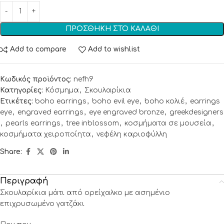
ΠΡΟΣΘΉΚΗ ΣΤΟ ΚΑΛΆΘΙ
Add to compare
Add to wishlist
Κωδικός προϊόντος:
nefh9
Κατηγορίες:
Κόσμημα
,
Σκουλαρίκια
Ετικέτες:
boho earrings
,
boho evil eye
,
boho κολιέ
,
earrings
eye
,
engraved earrings
,
eye engraved bronze
,
greekdesigners
,
pearls earrings
,
tree inblossom
,
κοσμήματα σε μουσεία
,
κοσμήματα χειροποίητα
,
νεφέλη καριοφύλλη
Share:
Περιγραφή
Σκουλαρίκια μάτι από ορείχαλκο με ασημένιο
επιχρυσωμένο γατζάκι