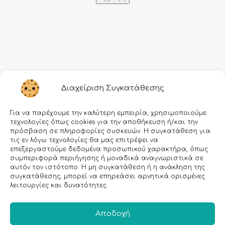
Πληροφορίες
Διαχείριση Συγκατάθεσης
Τρόποι αποστολής
Για να παρέχουμε την καλύτερη εμπειρία, χρησιμοποιούμε
Τρόποι πληρωμής
τεχνολογίες όπως cookies για την αποθήκευση ή/και την
πρόσβαση σε πληροφορίες συσκευών. Η συγκατάθεση για
Όροι χρήσης
τις εν λόγω τεχνολογίες θα μας επιτρέψει να
επεξεργαστούμε δεδομένα προσωπικού χαρακτήρα, όπως
Προσωπικά δεδομένα
συμπεριφορά περιήγησης ή μοναδικά αναγνωριστικά σε
Ασφάλεια συναλλαγών
αυτόν τον ιστότοπο. Η μη συγκατάθεση ή η ανάκληση της
συγκατάθεσης, μπορεί να επηρεάσει αρνητικά ορισμένες
λειτουργίες και δυνατότητες.
All rights reserved • Agiannidou 2026
• Redesigned with ❤ by
GetDigital.gr
Αποδοχή