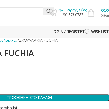
€
0,0
Τηλ. Παραγγελίες
210 578 0757
0
ite
LOGIN / REGISTER
WISHLIST
ουλαρίκια
ΣΚΟΥΛΑΡΙΚΙΑ FUCHIA
Α FUCHIA
ΠΡΟΣΘΉΚΗ ΣΤΟ ΚΑΛΆΘΙ
to wishlist