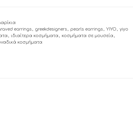
λαρίκια
raved earrings
,
greekdesigners
,
pearls earrings
,
YIYO
,
yiyo
ατα
,
ιδιαίτερα κοσμήματα
,
κοσμήματα σε μουσεία
,
οναδικά κοσμήματα