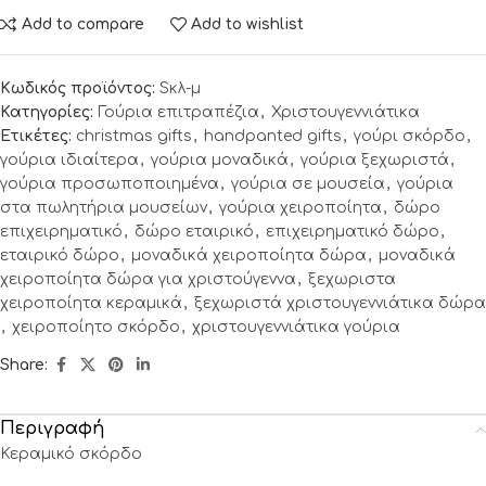
Add to compare
Add to wishlist
Κωδικός προϊόντος:
Sκλ-μ
Κατηγορίες:
Γούρια επιτραπέζια
,
Χριστουγεννιάτικα
Ετικέτες:
christmas gifts
,
handpanted gifts
,
γούρι σκόρδο
,
γούρια ιδιαίτερα
,
γούρια μοναδικά
,
γούρια ξεχωριστά
,
γούρια προσωποποιημένα
,
γούρια σε μουσεία
,
γούρια
στα πωλητήρια μουσείων
,
γούρια χειροποίητα
,
δώρο
επιχειρηματικό
,
δώρο εταιρικό
,
επιχειρηματικό δώρο
,
εταιρικό δώρο
,
μοναδικά χειροποίητα δώρα
,
μοναδικά
χειροποίητα δώρα για χριστούγεννα
,
ξεχωριστα
χειροποίητα κεραμικά
,
ξεχωριστά χριστουγεννιάτικα δώρα
,
χειροποίητο σκόρδο
,
χριστουγεννιάτικα γούρια
Share:
Περιγραφή
Κεραμικό σκόρδο