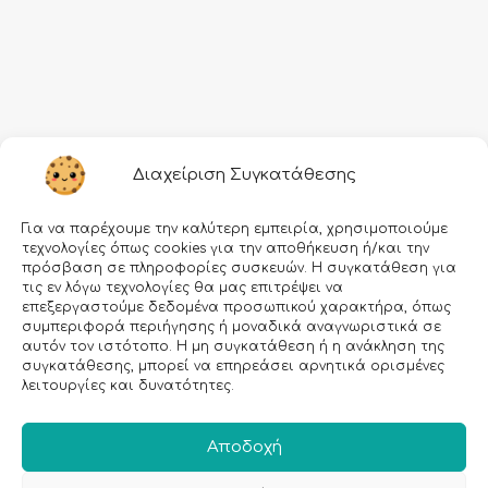
Πληροφορίες
Διαχείριση Συγκατάθεσης
Τρόποι αποστολής
Για να παρέχουμε την καλύτερη εμπειρία, χρησιμοποιούμε
Τρόποι πληρωμής
τεχνολογίες όπως cookies για την αποθήκευση ή/και την
πρόσβαση σε πληροφορίες συσκευών. Η συγκατάθεση για
Όροι χρήσης
τις εν λόγω τεχνολογίες θα μας επιτρέψει να
επεξεργαστούμε δεδομένα προσωπικού χαρακτήρα, όπως
Προσωπικά δεδομένα
συμπεριφορά περιήγησης ή μοναδικά αναγνωριστικά σε
αυτόν τον ιστότοπο. Η μη συγκατάθεση ή η ανάκληση της
Ασφάλεια συναλλαγών
συγκατάθεσης, μπορεί να επηρεάσει αρνητικά ορισμένες
λειτουργίες και δυνατότητες.
All rights reserved • Agiannidou 2026
• Redesigned with ❤ by
GetDigital.gr
Αποδοχή