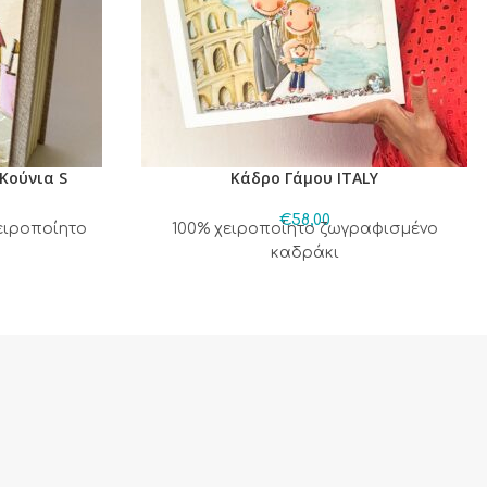
Κούνια S
Κάδρο Γάμου ITALY
€
58,00
ειροποίητο
100% χειροποίητο ζωγραφισμένο
καδράκι