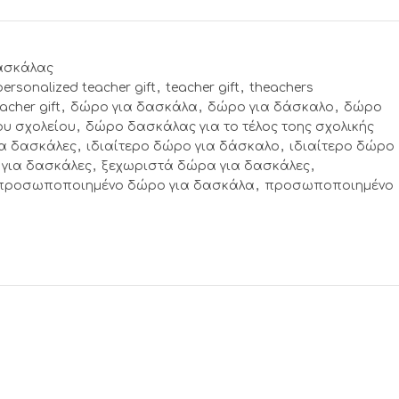
ασκάλας
personalized teacher gift
,
teacher gift
,
theachers
acher gift
,
δώρο για δασκάλα
,
δώρο για δάσκαλο
,
δώρο
ου σχολείου
,
δώρο δασκάλας για το τέλος τοης σχολικής
ια δασκάλες
,
ιδιαίτερο δώρο για δάσκαλο
,
ιδιαίτερο δώρο
για δασκάλες
,
ξεχωριστά δώρα για δασκάλες
,
προσωποποιημένο δώρο για δασκάλα
,
προσωποποιημένο