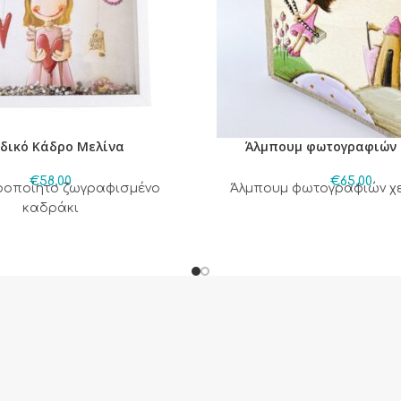
δικό Κάδρο Μελίνα
Άλμπουμ φωτογραφιών 
€
58,00
€
65,00
ιροποίητο ζωγραφισμένο
Άλμπουμ φωτογραφιών χ
καδράκι