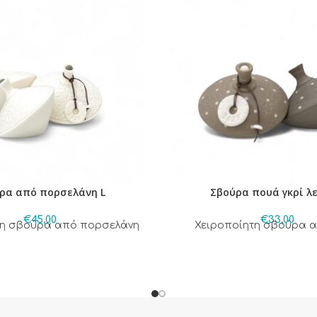
ρα από πορσελάνη L
Σβούρα πουά γκρί λε
€
45,00
€
33,00
τη σβούρα από πορσελάνη
Χειροποίητη σβούρα 