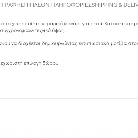
ΙΓΡΑΦΉ
ΕΠΙΠΛΈΟΝ ΠΛΗΡΟΦΟΡΊΕΣ
SHIPPING & DELI
ό το χειροποίητο κεραμικό φανάρι για ρεσώ.Κατασκευασμέ
σύγχρονο,καλλιτεχνικό ύφος.
ριού να διαχέεται δημιουργώντας εντυπωσιακά μοτίβα στον
 ξεχωριστή επιλογή δώρου.