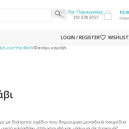
€
0,0
Τηλ. Παραγγελίες
210 578 0757
0
ite
LOGIN / REGISTER
WISHLIST
ά
Love the Wolf
Φανάρι καράβι
άβι
ρι με διάτρητο σχέδιο που δημιουργεί μοναδικά παιχνίδια
 μικρό καραβάκι στην κορυφή και υάλωμα σε τυρκουάζ