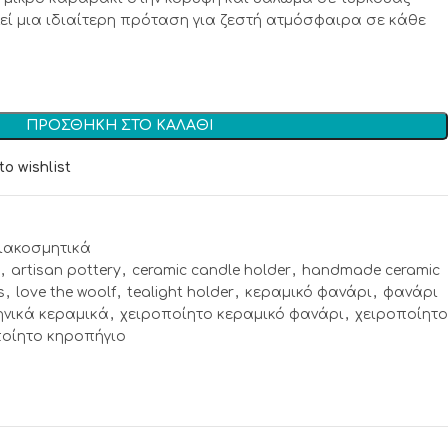
ί μια ιδιαίτερη πρόταση για ζεστή ατμόσφαιρα σε κάθε
ΠΡΟΣΘΉΚΗ ΣΤΟ ΚΑΛΆΘΙ
to wishlist
ιακοσμητικά
,
artisan pottery
,
ceramic candle holder
,
handmade ceramic
s
,
love the woolf
,
tealight holder
,
κεραμικό φανάρι
,
φανάρι
ηνικά κεραμικά
,
χειροποίητο κεραμικό φανάρι
,
χειροποίητο
ποίητο κηροπήγιο