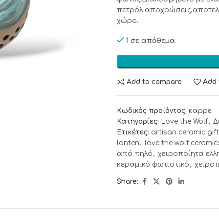
πετρόλ αποχρώσεις,αποτελε
χώρο.
1 σε απόθεμα
Add to compare
Add 
Κωδικός προϊόντος:
καρρε
Κατηγορίες:
Love the Wolf
,
Δ
Ετικέτες:
artisan ceramic gift
lanten
,
love the wolf ceramic
από πηλό
,
χειροποίητα ελλ
κεραμικό φωτιστικό
,
χειρο
Share: