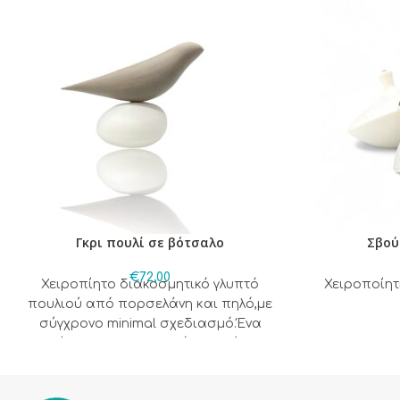
Γκρι πουλί σε βότσαλο
Σβού
€
72,00
Χειροπίητο διακοσμητικό γλυπτό
Χειροποίη
πουλιού από πορσελάνη και πηλό,με
σύγχρονο minimal σχεδιασμό.Ένα
ιδιαίτερο διακοσμητικό αντικείμενο
που συνδυάζει φυσικά υλικά και
καλλιτεχνική αισθητική,προσφέροντας