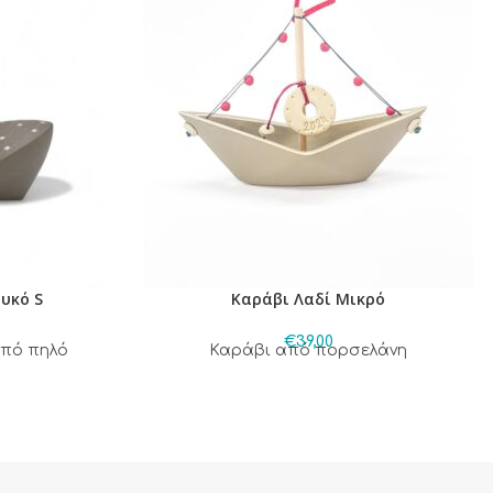
υκό S
Καράβι Λαδί Μικρό
€
39,00
από πηλό
Καράβι από πορσελάνη