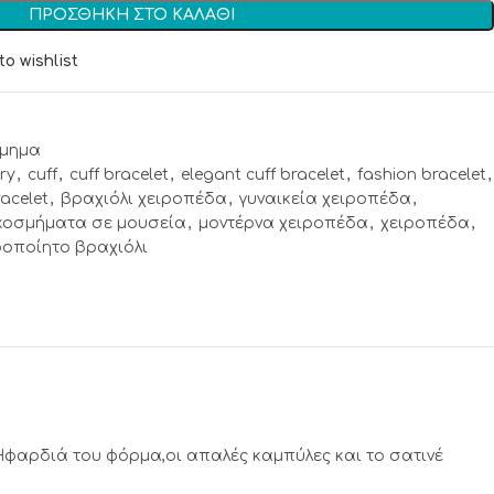
ΠΡΟΣΘΉΚΗ ΣΤΟ ΚΑΛΆΘΙ
to wishlist
μημα
ry
,
cuff
,
cuff bracelet
,
elegant cuff bracelet
,
fashion bracelet
,
acelet
,
βραχιόλι χειροπέδα
,
γυναικεία χειροπέδα
,
κοσμήματα σε μουσεία
,
μοντέρνα χειροπέδα
,
χειροπέδα
,
ροποίητο βραχιόλι
φαρδιά του φόρμα,οι απαλές καμπύλες και το σατινέ