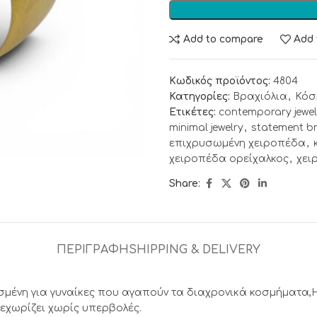
Add to compare
Add 
Κωδικός προϊόντος:
4804
Κατηγορίες:
Βραχιόλια
,
Κόσ
Ετικέτες:
contemporary jewel
minimal jewelry
,
statement br
επιχρυσωμένη χειροπέδα
,
χειροπέδα ορείχαλκος
,
χει
Share:
ΠΕΡΙΓΡΑΦΉ
SHIPPING & DELIVERY
ένη για γυναίκες που αγαπούν τα διαχρονικά κοσμήματα,Η
εχωρίζει χωρίς υπερβολές.