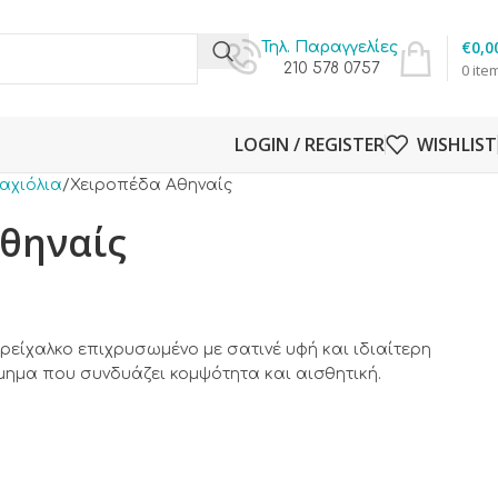
€
0,0
Τηλ. Παραγγελίες
210 578 0757
0
ite
LOGIN / REGISTER
WISHLIST
αχιόλια
Χειροπέδα Αθηναίς
θηναίς
είχαλκο επιχρυσωμένο με σατινέ υφή και ιδιαίτερη
μημα που συνδυάζει κομψότητα και αισθητική.