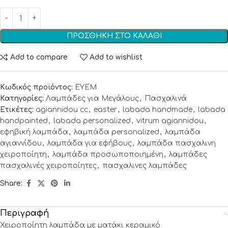
ΠΡΟΣΘΉΚΗ ΣΤΟ ΚΑΛΆΘΙ
Add to compare
Add to wishlist
Κωδικός προϊόντος:
EYEΜ
Κατηγορίες:
Λαμπάδες για Μεγάλους
,
Πασχαλινά
Ετικέτες:
agiannidou cc
,
easter
,
labada handmade
,
labada
handpainted
,
labada personalized
,
vitrum agiannidou
,
εφηβική λαμπάδα
,
λαμπάδα personalized
,
λαμπάδα
αγιαννίδου
,
λαμπάδα για εφήβους
,
λαμπάδα πασχαλινη
χειροποίητη
,
λαμπάδα προσωποποιημένη
,
λαμπάδες
πασχαλινές χειροποίητες
,
πασχαλινες λαμπάδες
Share:
Περιγραφή
Χειροποίητη λαμπάδα με ματάκι κεραμικό