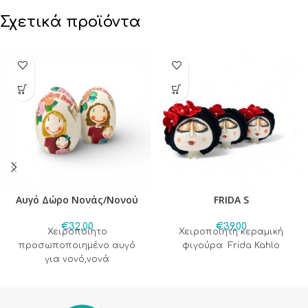
Σχετικά προϊόντα
Αυγό Δώρο Νονάς/Νονού
FRIDA S
€
32,00
€
39,00
Χειροποίητο
Χειροποίητη κεραμική
προσωποποιημένο αυγό
φιγούρα Frida Kahlo
για νονό,νονά