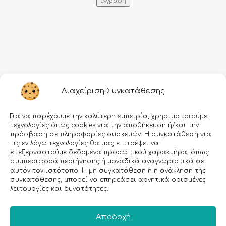
Πληροφορίες
Διαχείριση Συγκατάθεσης
Τρόποι αποστολής
Για να παρέχουμε την καλύτερη εμπειρία, χρησιμοποιούμε
Τρόποι πληρωμής
τεχνολογίες όπως cookies για την αποθήκευση ή/και την
πρόσβαση σε πληροφορίες συσκευών. Η συγκατάθεση για
Όροι χρήσης
τις εν λόγω τεχνολογίες θα μας επιτρέψει να
επεξεργαστούμε δεδομένα προσωπικού χαρακτήρα, όπως
Προσωπικά δεδομένα
συμπεριφορά περιήγησης ή μοναδικά αναγνωριστικά σε
Ασφάλεια συναλλαγών
αυτόν τον ιστότοπο. Η μη συγκατάθεση ή η ανάκληση της
συγκατάθεσης, μπορεί να επηρεάσει αρνητικά ορισμένες
λειτουργίες και δυνατότητες.
All rights reserved • Agiannidou 2026
• Redesigned with ❤ by
GetDigital.gr
Αποδοχή