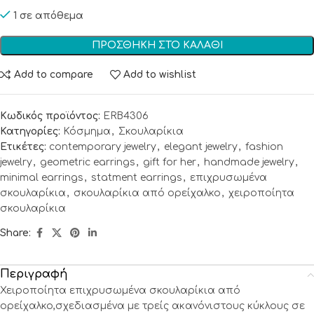
1 σε απόθεμα
ΠΡΟΣΘΉΚΗ ΣΤΟ ΚΑΛΆΘΙ
Add to compare
Add to wishlist
Κωδικός προϊόντος:
ERB4306
Κατηγορίες:
Κόσμημα
,
Σκουλαρίκια
Ετικέτες:
contemporary jewelry
,
elegant jewelry
,
fashion
jewelry
,
geometric earrings
,
gift for her
,
handmade jewelry
,
minimal earrings
,
statment earrings
,
επιχρυσωμένα
σκουλαρίκια
,
σκουλαρίκια από ορείχαλκο
,
χειροποίητα
σκουλαρίκια
Share:
Περιγραφή
Χειροποίητα επιχρυσωμένα σκουλαρίκια από
ορείχαλκο,σχεδιασμένα με τρείς ακανόνιστους κύκλους σε