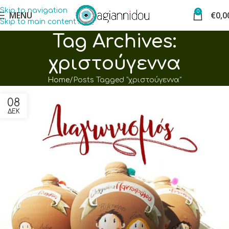
Skip to navigation
0
MENU
€
0,0
Skip to main content
Tag Archives:
χριστούγεννα
Home
Posts Tagged "χριστούγεννα"
08
ΔΕΚ