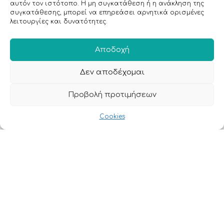
αυτόν τον ιστότοπο. Η μη συγκατάθεση ή η ανάκληση της
συγκατάθεσης, μπορεί να επηρεάσει αρνητικά ορισμένες
λειτουργίες και δυνατότητες.
Αποδοχή
Δεν αποδέχομαι
Πληροφορίες
Προβολή προτιμήσεων
Τρόποι αποστολής
Τρόποι πληρωμής
Cookies
Όροι χρήσης
Προσωπικά δεδομένα
Ασφάλεια συναλλαγών
All rights reserved • Agiannidou 2026
• Redesigned with ❤ by
GetDigital.gr